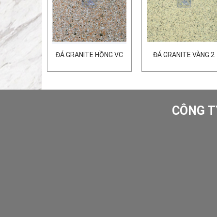
E ĐỎ BD
ĐÁ GRANITE HỒNG VC
ĐÁ GRANITE VÀNG 2
CÔNG T