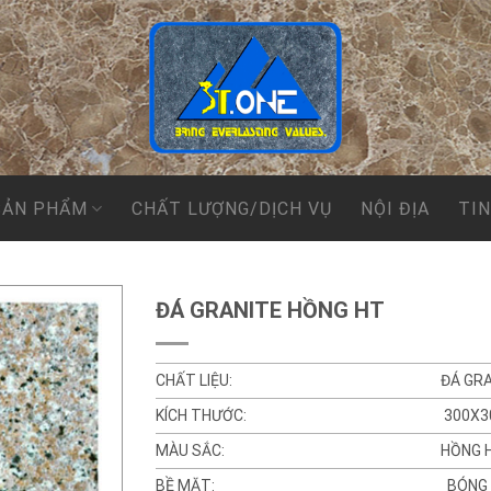
SẢN PHẨM
CHẤT LƯỢNG/DỊCH VỤ
NỘI ĐỊA
TI
ĐÁ GRANITE HỒNG HT
CHẤT LIỆU:
ĐÁ GR
KÍCH THƯỚC:
300X
MÀU SẮC:
HỒNG 
BỀ MẶT:
BÓNG