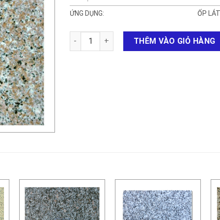
ỨNG DỤNG:
ỐP LÁT
ĐÁ GRANITE HỒNG HT số lượng
THÊM VÀO GIỎ HÀNG