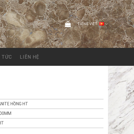
TIẾNG VIỆT
N TỨC
LIÊN HỆ
ANITE HỒNG HT
300MM
HT