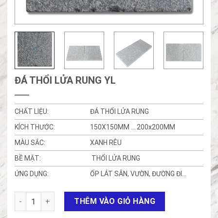
ĐÁ THỔI LỬA RUNG YL
CHẤT LIỆU:
ĐÁ THỔI LỬA RUNG
KÍCH THƯỚC:
150X150MM … 200x200MM
MÀU SẮC:
XANH RÊU
BỀ MẶT:
THỔI LỬA RUNG
ỨNG DỤNG:
ỐP LÁT SÂN, VƯỜN, ĐƯỜNG ĐI…
ĐÁ THỔI LỬA RUNG YL số lượng
THÊM VÀO GIỎ HÀNG