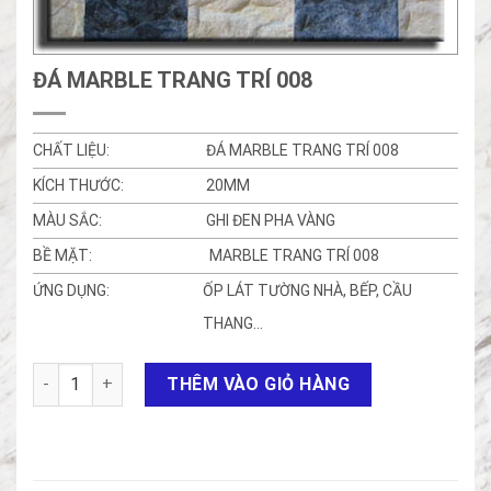
ĐÁ MARBLE TRANG TRÍ 008
CHẤT LIỆU:
ĐÁ MARBLE TRANG TRÍ 008
KÍCH THƯỚC:
20MM
MÀU SẮC:
GHI ĐEN PHA VÀNG
BỀ MẶT:
MARBLE TRANG TRÍ 008
ỨNG DỤNG:
ỐP LÁT TƯỜNG NHÀ, BẾP, CẦU
THANG…
Đá Marble trang trí 008 số lượng
THÊM VÀO GIỎ HÀNG