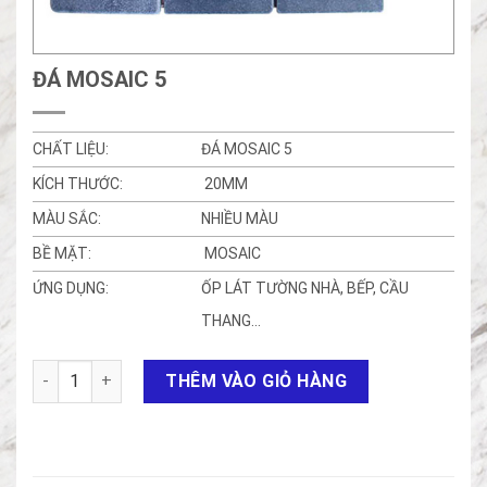
ĐÁ MOSAIC 5
CHẤT LIỆU:
ĐÁ MOSAIC 5
KÍCH THƯỚC:
20MM
MÀU SẮC:
NHIỀU MÀU
BỀ MẶT:
MOSAIC
ỨNG DỤNG:
ỐP LÁT TƯỜNG NHÀ, BẾP, CẦU
THANG…
ĐÁ MOSAIC 5 số lượng
THÊM VÀO GIỎ HÀNG