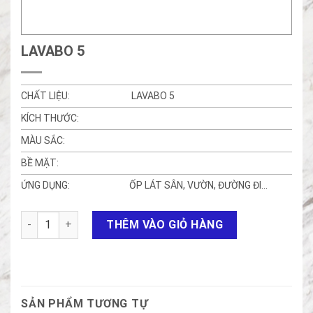
LAVABO 5
CHẤT LIỆU:
LAVABO 5
KÍCH THƯỚC:
MÀU SẮC:
BỀ MẶT:
ỨNG DỤNG:
ỐP LÁT SÂN, VƯỜN, ĐƯỜNG ĐI…
Lavabo 5 số lượng
THÊM VÀO GIỎ HÀNG
SẢN PHẨM TƯƠNG TỰ