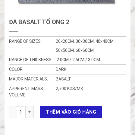
ĐÁ BASALT TỔ ONG 2
RANGE OF SIZES:
20x20CM, 30x30CM, 40x40CM,
50x50CM, 60x60CM
RANGE OF THICKNESS:
2.0CM / 2.5CM / 3.0CM
COLOR:
DARK
MAJOR MATERIALS:
BASALT
APPERENT MASS
2,700 KGS/M3
VOLUME:
Đá Basalt tổ ong 2 số lượng
THÊM VÀO GIỎ HÀNG