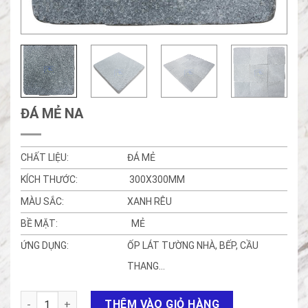
ĐÁ MẺ NA
CHẤT LIỆU:
ĐÁ MẺ
KÍCH THƯỚC:
300X300MM
MÀU SẮC:
XANH RÊU
BỀ MẶT:
MẺ
ỨNG DỤNG:
ỐP LÁT TƯỜNG NHÀ, BẾP, CẦU
THANG…
Đá mẻ NA số lượng
THÊM VÀO GIỎ HÀNG