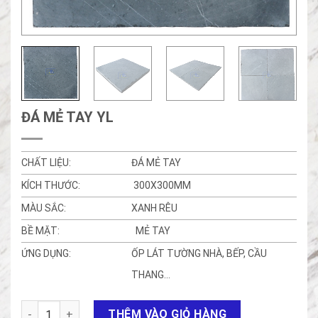
ĐÁ MẺ TAY YL
CHẤT LIỆU:
ĐÁ MẺ TAY
KÍCH THƯỚC:
300X300MM
MÀU SẮC:
XANH RÊU
BỀ MẶT:
MẺ TAY
ỨNG DỤNG:
ỐP LÁT TƯỜNG NHÀ, BẾP, CẦU
THANG…
ĐÁ MẺ TAY YL số lượng
THÊM VÀO GIỎ HÀNG