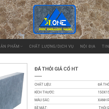
SẢN PHẨM
CHẤT LƯỢNG/DỊCH VỤ
NỘI ĐỊA
TI
ĐÁ THỎI GIẢ CỔ HT
CHẤT LIỆU:
ĐÁ THỎ
KÍCH THƯỚC:
150X1
MÀU SẮC:
XANH 
BỀ MẶT:
THỎI G