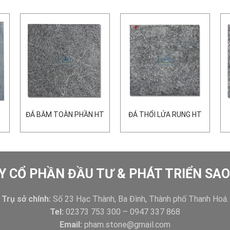
ĐÁ BĂM TOÀN PHẦN HT
ĐÁ THỔI LỬA RUNG HT
Y CỔ PHẦN ĐẦU TƯ & PHÁT TRIỂN SA
Trụ sở chính:
Số 23 Hạc Thành, Ba Đình, Thành phố Thanh Hoá.
Tel:
02373 753 300 – 0947 337 868
Email:
pham.stone@gmail.com