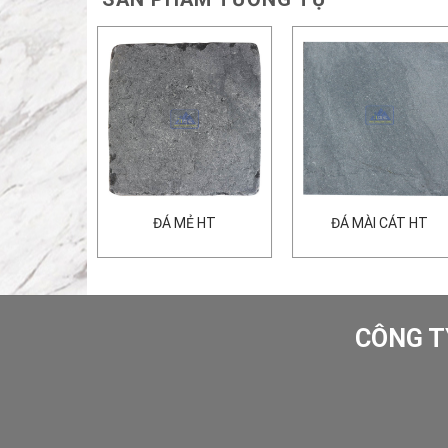
Ộ HT (MẪU
ĐÁ MẺ HT
ĐÁ MÀI CÁT HT
)
CÔNG T