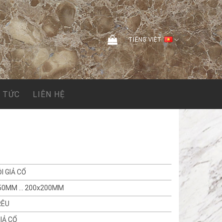
TIẾNG VIỆT
N TỨC
LIÊN HỆ
I GIẢ CỔ
50MM … 200x200MM
RÊU
IẢ CỔ