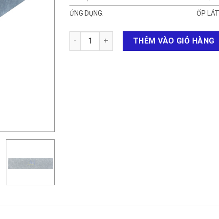
ỨNG DỤNG:
ỐP LÁT
Đá thỏi giả cổ HT số lượng
THÊM VÀO GIỎ HÀNG