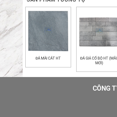
ĐÁ GIẢ CỔ BỘ HT (MẪ
IẢ CỔ HT
ĐÁ MÀI CÁT HT
MỚI)
CÔNG T