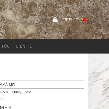
TIẾNG VIỆT
N TỨC
LIÊN HỆ
I MÀI MỊN
50MM … 200x200MM
RÊU
ÀI MỊN