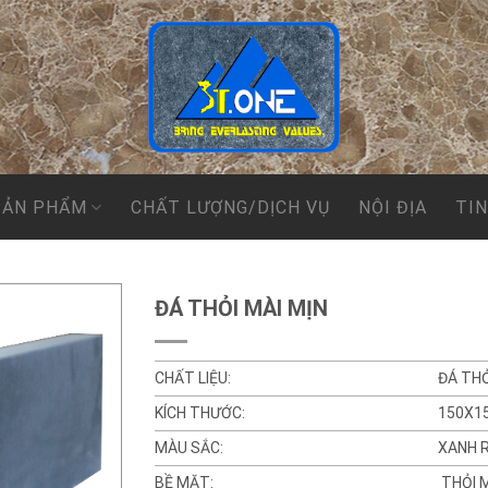
SẢN PHẨM
CHẤT LƯỢNG/DỊCH VỤ
NỘI ĐỊA
TI
ĐÁ THỎI MÀI MỊN
CHẤT LIỆU:
ĐÁ THỎ
KÍCH THƯỚC:
150X1
MÀU SẮC:
XANH 
BỀ MẶT:
THỎI M