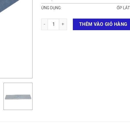
ỨNG DỤNG:
ỐP LÁT
Đá thỏi mài mịn số lượng
THÊM VÀO GIỎ HÀNG